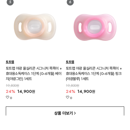
5
6
토트랩
토트랩
토트랩 야광 올실리콘 시그니처 쪽쪽이 +
토트랩 야광 올실리콘 시그니처 쪽쪽이 +
휴대용소독케이스 1단계 (0~6개월) 베이
휴대용소독케이스 1단계 (0~6개월) 핑크
지(야광그린) 1세트
(야광블루) 1세트
19,800원
19,800원
24%
14,900
24%
14,900
원
원
0
0
상품 더보기