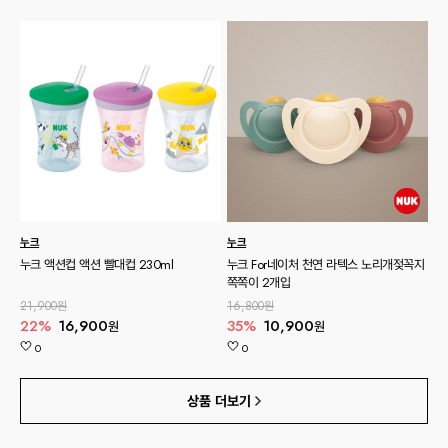
누크
누크
누크 액션컵 액션 빨대컵 230ml
누크 For네이처 천연 라텍스 노리개젖꼭지
쪽쪽이 2개입
21,900원
16,800원
22%
16,900
35%
10,900
원
원
0
0
상품 더보기