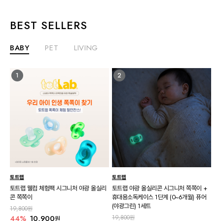
BEST SELLERS
BABY
PET
LIVING
1
2
토트랩
토트랩
토트랩 웰컴 체험팩 시그니처 야광 올실리
토트랩 야광 올실리콘 시그니처 쪽쪽이 +
콘 쪽쪽이
휴대용소독케이스 1단계 (0~6개월) 퓨어
(야광그린) 1세트
19,800원
44%
10,900
19,800원
원