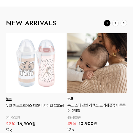
NEW ARRIVALS
1
2
3
누크
누크
누크 스타 천연 라텍스 노리개젖꼭지 쪽쪽
누크 퍼스트초이스 디즈니 키디컵 300ml
이 2개입
18,100원
21,900원
39%
10,900
22%
16,900
원
원
0
0