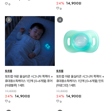
24%
14,900
원
0
0
3
4
토트랩
토트랩
토트랩 야광 올실리콘 시그니처 쪽쪽이 +
토트랩 야광 올실리콘 시그니처 쪽쪽이 +
휴대용소독케이스 1단계 (0~6개월) 퓨어
휴대용소독케이스 1단계 (0~6개월) 민트
(야광블루) 1세트
(야광그린) 1세트
19,800원
19,800원
24%
14,900
24%
14,900
원
원
0
0