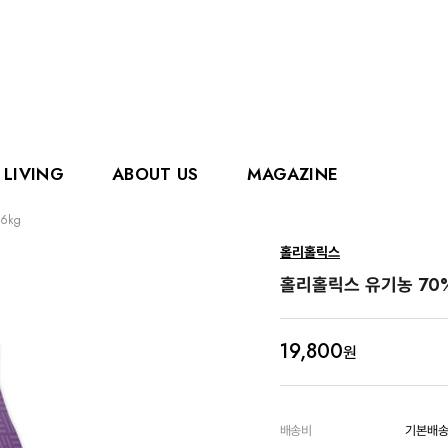
LIVING
ABOUT US
MAGAZINE
6kg
핑거
에디슨
홀리홀릭스
홀리홀릭스
그로우
홀리홀릭스 유기농 70%
로얄캐닌
카
19,800
원
배송비
기본배송