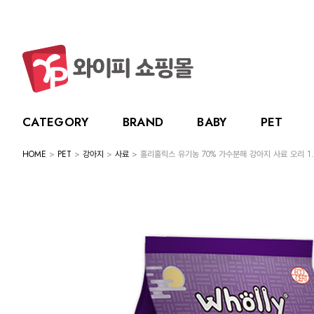
CATEGORY
BRAND
BABY
PET
HOME
>
PET
>
강아지
>
사료
> 홀리홀릭스 유기농 70% 가수분해 강아지 사료 오리 1.
CATEGORY
BRAND
BABY
PET
LIVING
BABY
누크
수유용품
강아지
주방용품
그린
PET
토트랩
이유용품
고양이
욕실용품
베베
전체보기
전체보기
전체보기
전체보기
스카
LIVING
릿첼
위생용품
원예용품
HOT DEAL
생활용품