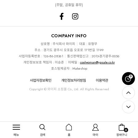
(주말, 공휴일 휴무)
COMPANY INFO
상호명 : 주식회사 와이피
대표 : 유형무
주소 : 경기도 광주시 오포읍 오포로 171번길 17-99
사업자등록번호 : 126-86-28361
통신판매업신고 : 2013-경기광주-0056
개인정보보호 책임자 : 이승준
이메일 :
coolwoman@ypsale.co.kr
호스팅제공자 : Makeshop
0
사업자정보확인
개인정보처리방침
이용약관
Copyright © 와이피 쇼핑몰 Co., Ltd. All Rights Reserved
0
메뉴
검색
홈
마이
장바구니