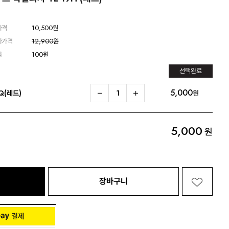
가격
10,500원
자가격
12,900원
금
100원
선택완료
5,000
Q(레드)
원
5,000
원
장바구니