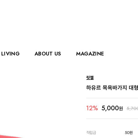
LIVING
ABOUT US
MAGAZINE
핑거
에디슨
릿첼
홀리홀릭스
그로우
하유르 목욕바가지 대형
로얄캐닌
카
5,000
12%
원
5,70
적립금
50원