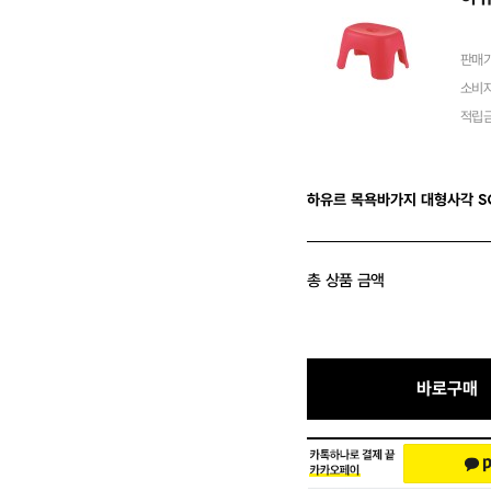
판매
소비
적립
하유르 목욕바가지 대형사각 S
총 상품 금액
바로구매