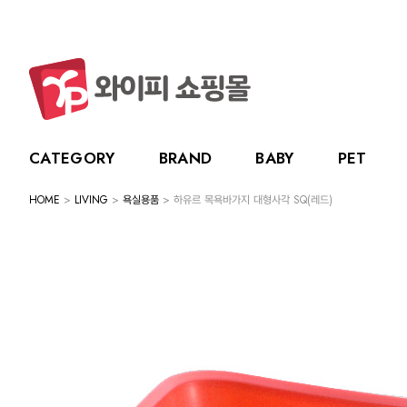
CATEGORY
BRAND
BABY
PET
HOME
>
LIVING
>
욕실용품
> 하유르 목욕바가지 대형사각 SQ(레드)
CATEGORY
BRAND
BABY
PET
LIVING
BABY
누크
수유용품
강아지
주방용품
그린
PET
토트랩
이유용품
고양이
욕실용품
베베
전체보기
전체보기
전체보기
전체보기
스카
LIVING
릿첼
위생용품
원예용품
HOT DEAL
생활용품