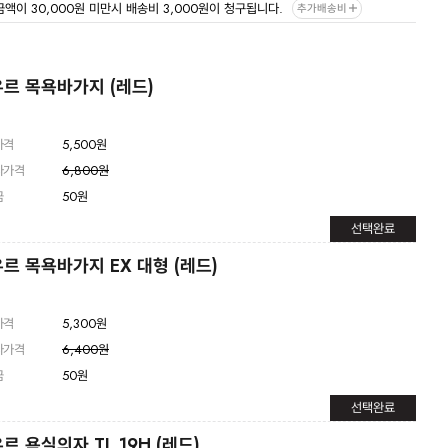
금액이 30,000원 미만시 배송비 3,000원이 청구됩니다.
추가배송비
Living 전체보기
BABY 전체보기
PET 전체보기
르 목욕바가지 (레드)
가격
5,500원
자가격
6,800원
금
50원
선택완료
르 목욕바가지 EX 대형 (레드)
가격
5,300원
자가격
6,400원
금
50원
선택완료
르 욕실의자 TL 19H (레드)