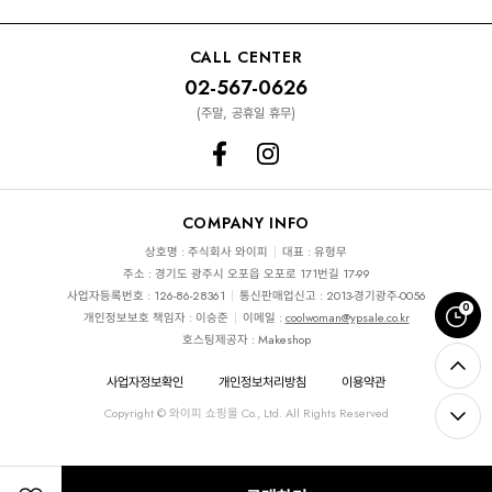
CALL CENTER
02-567-0626
(주말, 공휴일 휴무)
COMPANY INFO
상호명 : 주식회사 와이피
대표 : 유형무
주소 : 경기도 광주시 오포읍 오포로 171번길 17-99
사업자등록번호 : 126-86-28361
통신판매업신고 : 2013-경기광주-0056
0
개인정보보호 책임자 : 이승준
이메일 :
coolwoman@ypsale.co.kr
호스팅제공자 : Makeshop
사업자정보확인
개인정보처리방침
이용약관
Copyright © 와이피 쇼핑몰 Co., Ltd. All Rights Reserved