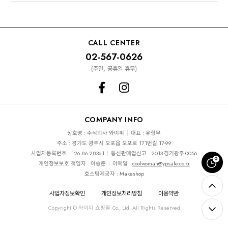
CALL CENTER
02-567-0626
(주말, 공휴일 휴무)
COMPANY INFO
상호명 : 주식회사 와이피
대표 : 유형무
주소 : 경기도 광주시 오포읍 오포로 171번길 17-99
사업자등록번호 : 126-86-28361
통신판매업신고 : 2013-경기광주-0056
0
개인정보보호 책임자 : 이승준
이메일 :
coolwoman@ypsale.co.kr
호스팅제공자 : Makeshop
사업자정보확인
개인정보처리방침
이용약관
Copyright © 와이피 쇼핑몰 Co., Ltd. All Rights Reserved