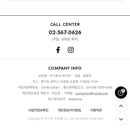
CALL CENTER
02-567-0626
(주말, 공휴일 휴무)
COMPANY INFO
상호명 : 주식회사 와이피
대표 : 유형무
주소 : 경기도 광주시 오포읍 오포로 171번길 17-99
사업자등록번호 : 126-86-28361
통신판매업신고 : 2013-경기광주-0056
0
개인정보보호 책임자 : 이승준
이메일 :
coolwoman@ypsale.co.kr
호스팅제공자 : Makeshop
사업자정보확인
개인정보처리방침
이용약관
Copyright © 와이피 쇼핑몰 Co., Ltd. All Rights Reserved