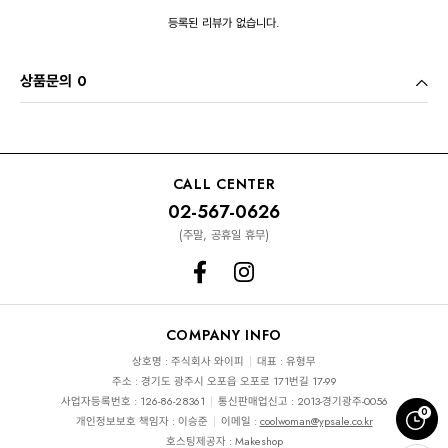
등록된 리뷰가 없습니다.
상품문의 0
CALL CENTER
02-567-0626
(주말, 공휴일 휴무)
COMPANY INFO
상호명 : 주식회사 와이피
대표 : 유형무
주소 : 경기도 광주시 오포읍 오포로 171번길 17-99
사업자등록번호 : 126-86-28361
통신판매업신고 : 2013-경기광주-0056
0
개인정보보호 책임자 : 이승준
이메일 :
coolwoman@ypsale.co.kr
호스팅제공자 : Makeshop