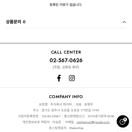
등록된 리뷰가 없습니다.
상품문의 0
CALL CENTER
02-567-0626
(주말, 공휴일 휴무)
COMPANY INFO
상호명 : 주식회사 와이피
대표 : 유형무
주소 : 경기도 광주시 오포읍 오포로 171번길 17-99
사업자등록번호 : 126-86-28361
통신판매업신고 : 2013-경기광주-0056
0
개인정보보호 책임자 : 이승준
이메일 :
coolwoman@ypsale.co.kr
호스팅제공자 : Makeshop