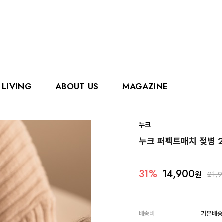
LIVING
ABOUT US
MAGAZINE
핑거
에디슨
누크
홀리홀릭스
그로우
누크 퍼펙트매치 젖병 2
로얄캐닌
카
14,900
31%
원
21,
배송비
기본배송