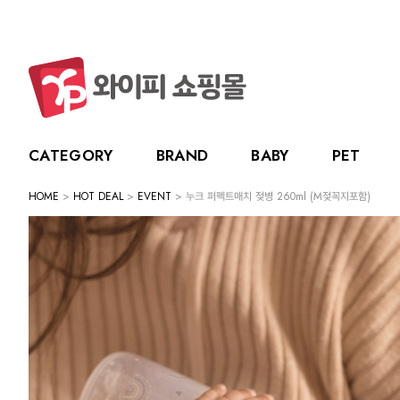
CATEGORY
BRAND
BABY
PET
HOME
>
HOT DEAL
>
EVENT
> 누크 퍼펙트매치 젖병 260ml (M젖꼭지포함)
CATEGORY
BRAND
BABY
PET
LIVING
BABY
누크
수유용품
강아지
주방용품
그린
PET
토트랩
이유용품
고양이
욕실용품
베베
전체보기
전체보기
전체보기
전체보기
스카
LIVING
릿첼
위생용품
원예용품
HOT DEAL
생활용품