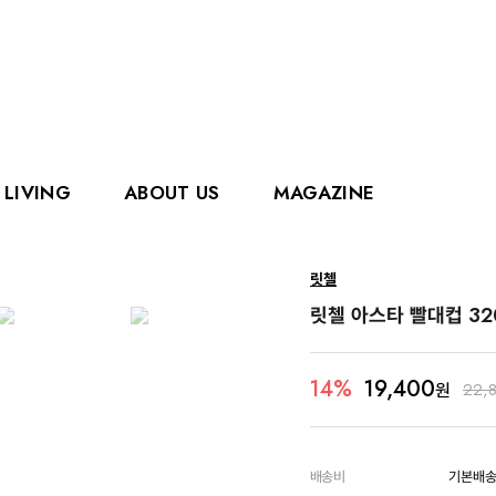
LIVING
ABOUT US
MAGAZINE
핑거
에디슨
릿첼
홀리홀릭스
그로우
릿첼 아스타 빨대컵 3
로얄캐닌
카
19,400
14%
원
22,
배송비
기본배송