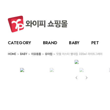
CATEGORY
BRAND
BABY
PET
HOME
>
BABY
>
이유용품
>
유아컵
> 릿첼 아스타 빨대컵 320ml 라이트그레이
CATEGORY
BRAND
BABY
PET
LIVING
BABY
누크
수유용품
강아지
주방용품
그린
PET
토트랩
이유용품
고양이
욕실용품
베베
전체보기
전체보기
전체보기
전체보기
스카
LIVING
릿첼
위생용품
원예용품
HOT DEAL
생활용품