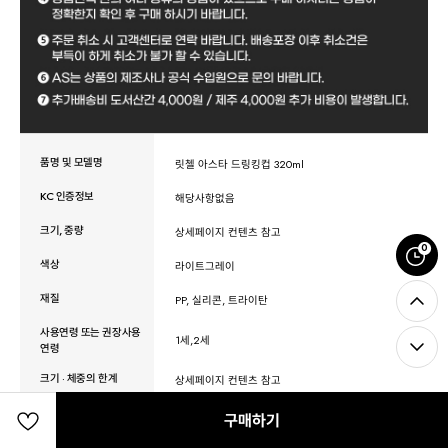
품명 및 모델명
릿첼 아스타 드링킹컵 320ml
KC 인증정보
해당사항없음
크기, 중량
상세페이지 컨텐츠 참고
0
색상
라이트그레이
재질
PP, 실리콘, 트라이탄
사용연령 또는 권장사용
1세,2세
연령
크기 · 체중의 한계
상세페이지 컨텐츠 참고
제조자
릿첼
구매하기
제조국
베트남산(릿첼)