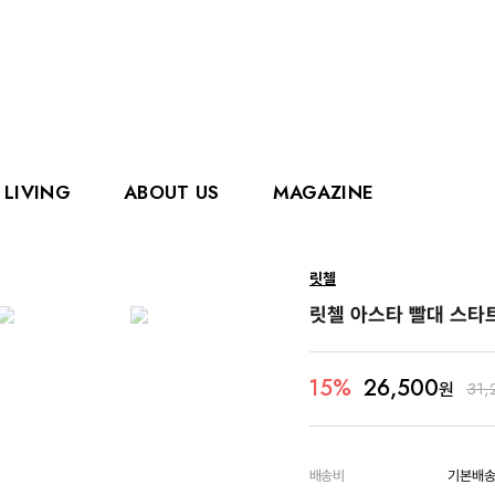
LIVING
ABOUT US
MAGAZINE
핑거
에디슨
릿첼
홀리홀릭스
그로우
릿첼 아스타 빨대 스타
로얄캐닌
카
26,500
15%
원
31,
배송비
기본배송