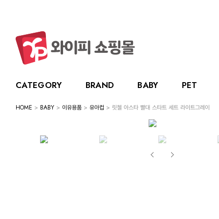
CATEGORY
BRAND
BABY
PET
HOME
>
BABY
>
이유용품
>
유아컵
> 릿첼 아스타 빨대 스타트 세트 라이트그레이
CATEGORY
BRAND
BABY
PET
LIVING
BABY
누크
수유용품
강아지
주방용품
그린
PET
토트랩
이유용품
고양이
욕실용품
베베
전체보기
전체보기
전체보기
전체보기
스카
LIVING
릿첼
위생용품
원예용품
HOT DEAL
생활용품