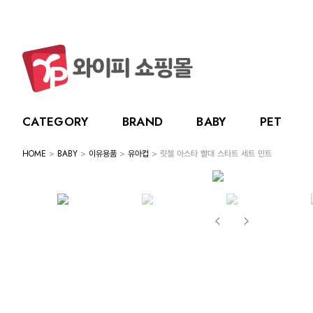
CATEGORY
BRAND
BABY
PET
HOME
>
BABY
>
이유용품
>
유아컵
> 릿첼 아스타 빨대 스타트 세트 민트
CATEGORY
BRAND
BABY
PET
LIVING
BABY
누크
수유용품
강아지
주방용품
그린
PET
토트랩
이유용품
고양이
욕실용품
베베
전체보기
전체보기
전체보기
전체보기
스카
LIVING
릿첼
위생용품
원예용품
HOT DEAL
생활용품