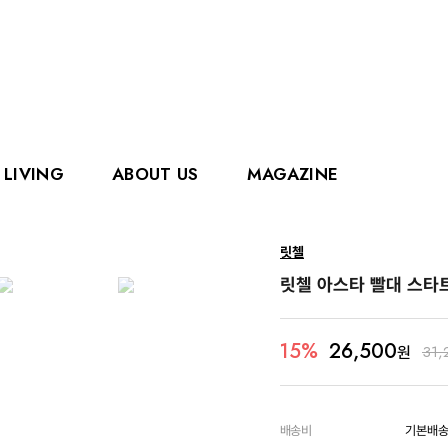
LIVING
ABOUT US
MAGAZINE
핑거
에디슨
릿첼
홀리홀릭스
그로우
릿첼 아스타 빨대 스타
로얄캐닌
카
26,500
15%
원
31,
배송비
기본배송