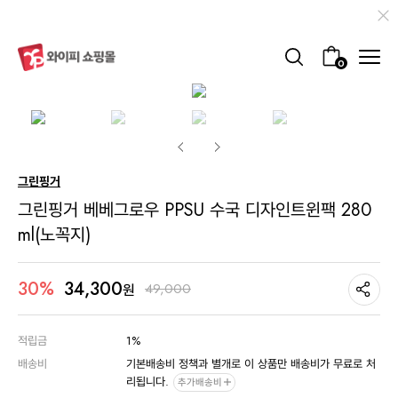
0
그린핑거
그린핑거 베베그로우 PPSU 수국 디자인트윈팩 280
ml(노꼭지)
34,300
30%
49,000
원
적립금
1%
배송비
기본배송비 정책과 별개로 이 상품만 배송비가 무료로 처
리됩니다.
추가배송비