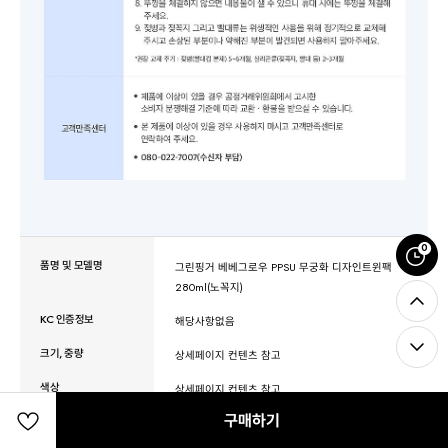
0
품명 및 모델명
그린핑거 베베그로우 PPSU 무궁화 디자인트윈팩
280ml(노꼭지)
KC 인증정보
해당사항없음
크기, 중량
상세페이지 컨텐츠 참고
색상
상세페이지 컨텐츠 참고
구매하기
재질
상세페이지 컨텐츠 참고