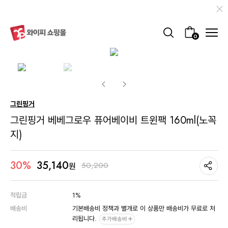
0
그린핑거
그린핑거 베베그로우 퓨어베이비 트윈팩 160ml(노꼭
지)
35,140
30%
50,200
원
적립금
1%
배송비
기본배송비 정책과 별개로 이 상품만 배송비가 무료로 처
리됩니다.
추가배송비