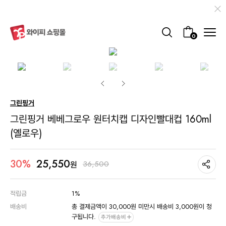
0
그린핑거
그린핑거 베베그로우 원터치캡 디자인빨대컵 160ml
(옐로우)
25,550
30%
36,500
원
적립금
1%
배송비
총 결제금액이 30,000원 미만시 배송비 3,000원이 청
구됩니다.
추가배송비