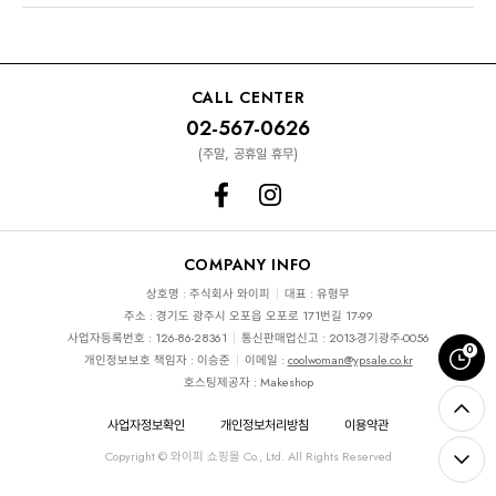
CALL CENTER
02-567-0626
(주말, 공휴일 휴무)
COMPANY INFO
상호명 : 주식회사 와이피
대표 : 유형무
주소 : 경기도 광주시 오포읍 오포로 171번길 17-99
사업자등록번호 : 126-86-28361
통신판매업신고 : 2013-경기광주-0056
0
개인정보보호 책임자 : 이승준
이메일 :
coolwoman@ypsale.co.kr
호스팅제공자 : Makeshop
사업자정보확인
개인정보처리방침
이용약관
Copyright © 와이피 쇼핑몰 Co., Ltd. All Rights Reserved