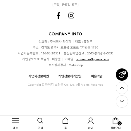
(주말, 공휴일 휴무)
COMPANY INFO
상호명 : 주식회사 와이피
대표 : 유형무
주소 : 경기도 광주시 오포읍 오포로 171번길 17-99
사업자등록번호 : 126-86-28361
통신판매업신고 : 2013-경기광주-0056
개인정보보호 책임자 : 이승준
이메일 :
coolwoman@ypsale.co.kr
호스팅제공자 : Makeshop
0
사업자정보확인
개인정보처리방침
이용약관
Copyright © 와이피 쇼핑몰 Co., Ltd. All Rights Reserved
0
메뉴
검색
홈
마이
장바구니