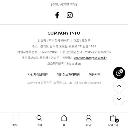
(주말, 공휴일 휴무)
COMPANY INFO
상호명 : 주식회사 와이피
대표 : 유형무
주소 : 경기도 광주시 오포읍 오포로 171번길 17-99
사업자등록번호 : 126-86-28361
통신판매업신고 : 2013-경기광주-0056
개인정보보호 책임자 : 이승준
이메일 :
coolwoman@ypsale.co.kr
호스팅제공자 : Makeshop
0
사업자정보확인
개인정보처리방침
이용약관
Copyright © 와이피 쇼핑몰 Co., Ltd. All Rights Reserved
0
메뉴
검색
홈
마이
장바구니