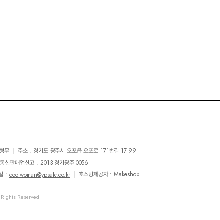
유형무
|
주소 : 경기도 광주시 오포읍 오포로 171번길 17-99
통신판매업신고 : 2013-경기광주-0056
일 :
|
호스팅제공자 : Makeshop
coolwoman@ypsale.co.kr
Rights Reserved