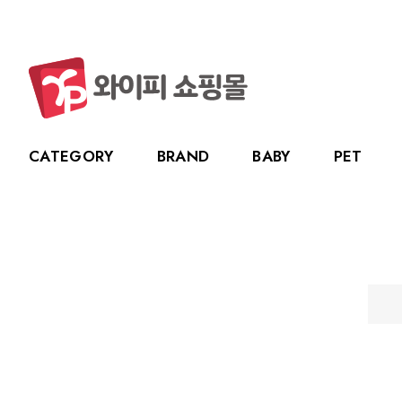
CATEGORY
BRAND
BABY
PET
CATEGORY
BRAND
BABY
PET
LIVING
BABY
누크
수유용품
강아지
주방용품
그린
PET
토트랩
이유용품
고양이
욕실용품
베베
전체보기
전체보기
전체보기
전체보기
스카
LIVING
릿첼
위생용품
원예용품
HOT DEAL
생활용품