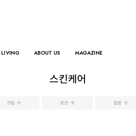
LIVING
ABOUT US
MAGAZINE
핑거
에디슨
스킨케어
홀리홀릭스
그로우
로얄캐닌
카
크림
로션
립밤