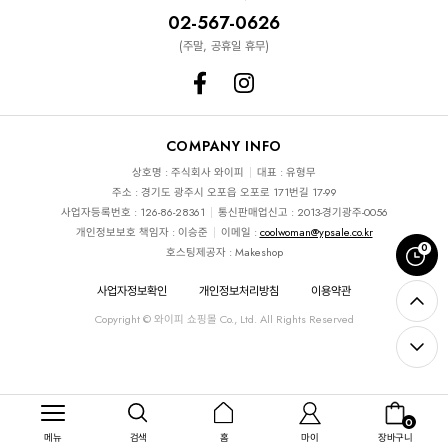
02-567-0626
(주말, 공휴일 휴무)
COMPANY INFO
상호명 : 주식회사 와이피
대표 : 유형무
주소 : 경기도 광주시 오포읍 오포로 171번길 17-99
사업자등록번호 : 126-86-28361
통신판매업신고 : 2013-경기광주-0056
개인정보보호 책임자 : 이승준
이메일 :
coolwoman@ypsale.co.kr
0
호스팅제공자 : Makeshop
사업자정보확인
개인정보처리방침
이용약관
Copyright © 와이피 쇼핑몰 Co., Ltd. All Rights Reserved
0
메뉴
검색
홈
마이
장바구니